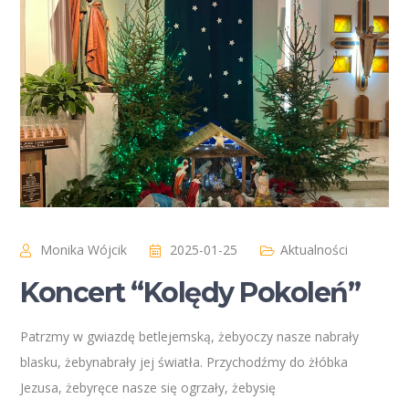
Monika Wójcik
2025-01-25
Aktualności
Koncert “Kolędy Pokoleń”
Patrzmy w gwiazdę betlejemską, żebyoczy nasze nabrały
blasku, żebynabrały jej światła. Przychodźmy do żłóbka
Jezusa, żebyręce nasze się ogrzały, żebysię