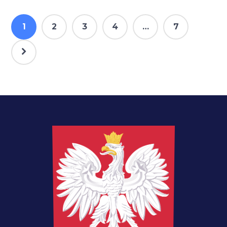
1
2
3
4
…
7