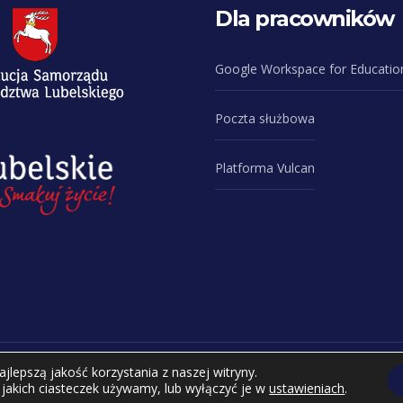
Dla pracowników
Google Workspace for Educatio
Poczta służbowa
Platforma Vulcan
lepszą jakość korzystania z naszej witryny.
cjalnych przy Uniwersyteckim Szpitalu Dziecięcym w Lublinie ul. Prof
 jakich ciasteczek używamy, lub wyłączyć je w
ustawieniach
.