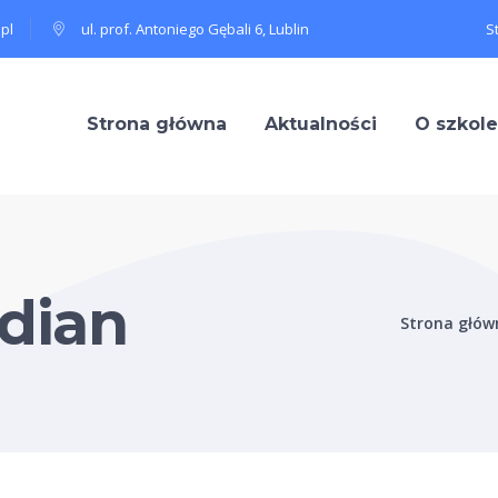
pl
ul. prof. Antoniego Gębali 6, Lublin
S
Strona główna
Aktualności
O szkole
 dian
Strona głów