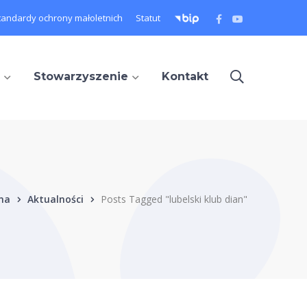
Facebook
Youtube
tandardy ochrony małoletnich
Statut
Profile
Profile
Stowarzyszenie
Kontakt
na
Aktualności
Posts Tagged "lubelski klub dian"