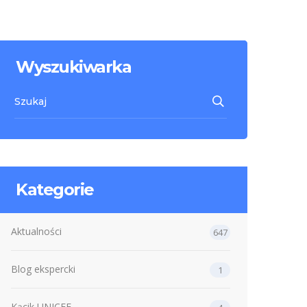
Wyszukiwarka
Kategorie
Aktualności
647
Blog ekspercki
1
Kącik UNICEF