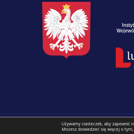
Używamy ciasteczek, aby zapewnić naj
Copyright © 2023 Zespół Szkół Spe
Możesz dowiedzieć się więcej o tym,