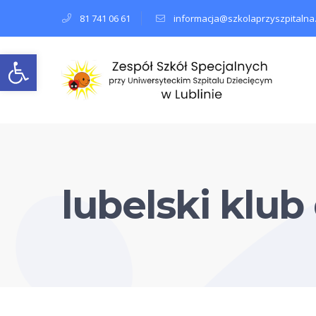
81 741 06 61
informacja@szkolaprzyszpitalna.
Open toolbar
lubelski klub