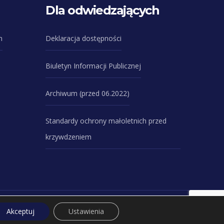
Dla odwiedzających
n
Deklaracja dostępności
Biuletyn Informacji Publicznej
Archiwum (przed 06.2022)
Standardy ochrony małoletnich przed
krzywdzeniem
. Antoniego Gębali 6 20-093 Lublin
Akceptuj
Ustawienia