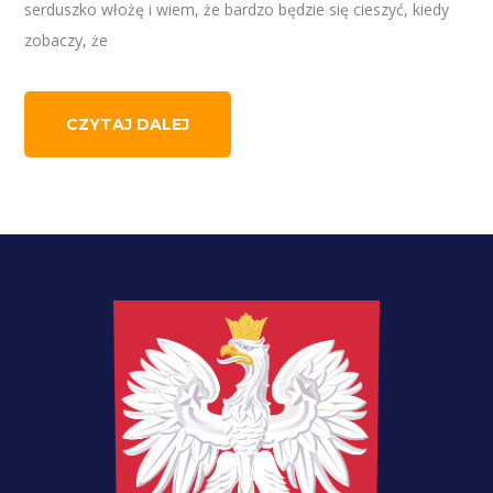
serduszko włożę i wiem, że bardzo będzie się cieszyć, kiedy
zobaczy, że
CZYTAJ DALEJ