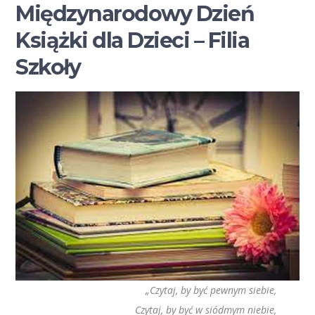
Międzynarodowy Dzień
Książki dla Dzieci – Filia
Szkoły
„Czytaj, by być pewnym siebie,
Czytaj, by być w siódmym niebie,