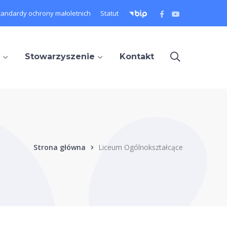
Facebook
Youtube
tandardy ochrony małoletnich
Statut
Profile
Profile
Stowarzyszenie
Kontakt
Strona główna
Liceum Ogólnokształcące