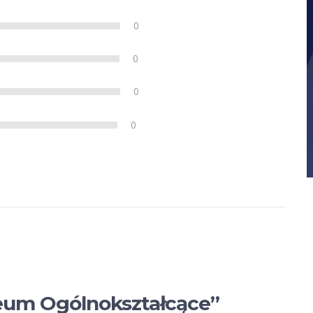
0
0
0
0
iceum Ogólnokształcące”