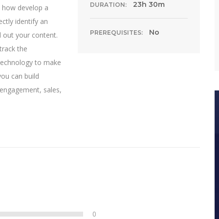
23h 30m
DURATION:
n how develop a
ctly identify an
No
PREREQUISITES:
d out your content.
track the
 technology to make
you can build
, engagement, sales,
0