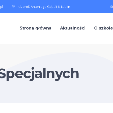
pl
ul. prof. Antoniego Gębali 6, Lublin
S
Strona główna
Aktualności
O szkole
 Specjalnych