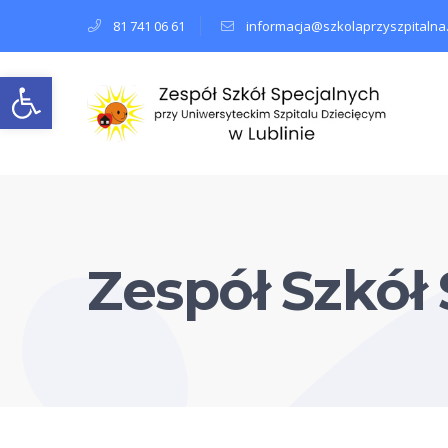
81 741 06 61
informacja@szkolaprzyszpitalna.
Open toolbar
Zespół Szkół