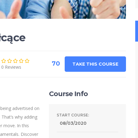
łcące
70
TAKE THIS COURSE
0 Reviews
Course Info
 being advertised on
START COURSE:
 That’s why adding
08/03/2020
r move. In this
damentals. Discover