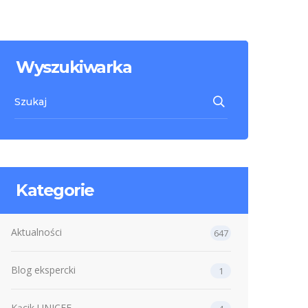
Wyszukiwarka
Kategorie
Aktualności
647
Blog ekspercki
1
Kącik UNICEF