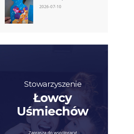
2026-07-10
Stowarzyszenie
Łowcy
Uśmiechów
Zaprasza do współpracy!