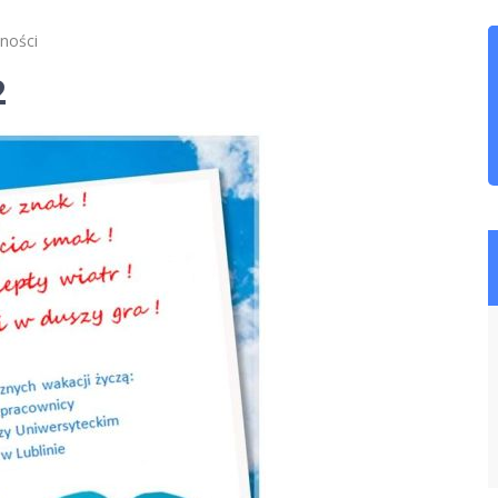
lności
2