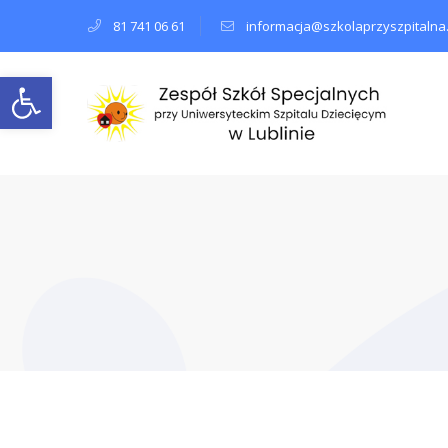
81 741 06 61
informacja@szkolaprzyszpitalna.
Open toolbar