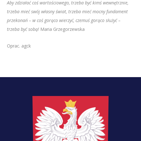
Aby zdziałać coś wartościowego, trzeba być kimś wewnętrznie,
trzeba mieć swój własny świat, trzeba mieć mocny fundament
przekonań – w coś gorąco wierzyć, czemuś gorąco służyć –
trzeba być sobą!
Maria Grzegorzewska
Oprac. agck