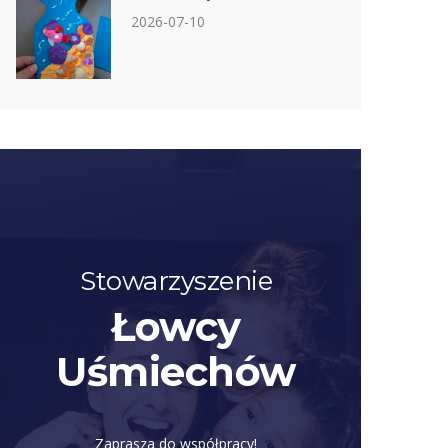
2026-07-10
Stowarzyszenie
Łowcy
Uśmiechów
Zaprasza do współpracy!