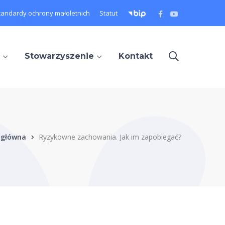
Facebook
Youtube
tandardy ochrony małoletnich
Statut
Profile
Profile
Stowarzyszenie
Kontakt
 główna
Ryzykowne zachowania. Jak im zapobiegać?