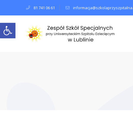
81 741 06 61
informacja@szkolaprzyszpitalna.
Open toolbar