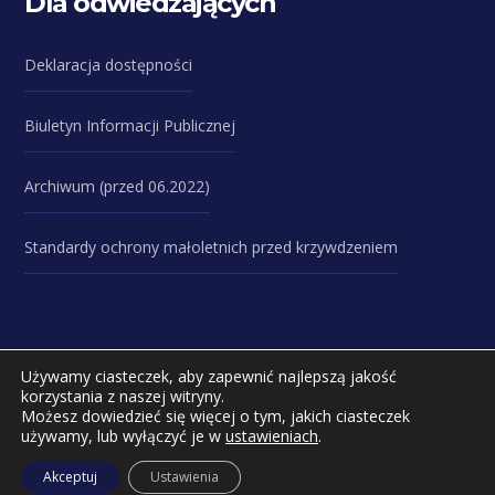
Dla odwiedzających
Deklaracja dostępności
Biuletyn Informacji Publicznej
Archiwum (przed 06.2022)
Standardy ochrony małoletnich przed krzywdzeniem
Używamy ciasteczek, aby zapewnić najlepszą jakość
korzystania z naszej witryny.
Copyright © 2023 Zespół Szkół Specjalnych przy
Możesz dowiedzieć się więcej o tym, jakich ciasteczek
używamy, lub wyłączyć je w
ustawieniach
.
Uniwersyteckim Szpitalu Dziecięcym w Lublinie ul. Prof.
Antoniego Gębali 6 20-093 Lublin
Akceptuj
Ustawienia