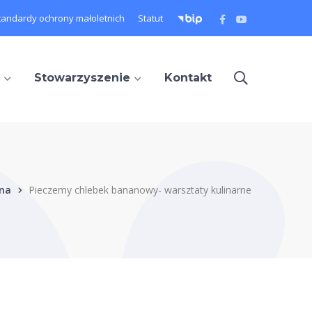
Facebook
Youtube
tandardy ochrony małoletnich
Statut
Profile
Profile
Stowarzyszenie
Kontakt
wna
Pieczemy chlebek bananowy- warsztaty kulinarne