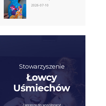
2026-07-10
Stowarzyszenie
Łowcy
Uśmiechów
Zaprasza do współpracy!