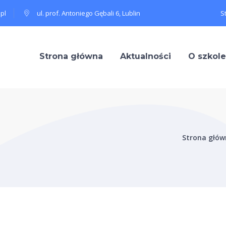
pl
ul. prof. Antoniego Gębali 6, Lublin
S
Strona główna
Aktualności
O szkole
Strona głó