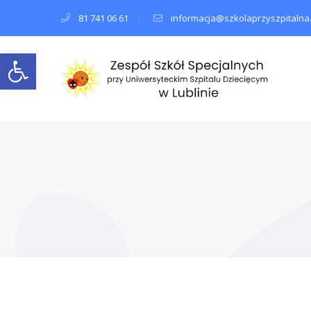
81 741 06 61
informacja@szkolaprzyszpitalna.
Open toolbar