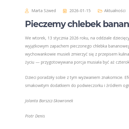
Marta Szwed
2026-01-15
Aktualności
Pieczemy chlebek banano
We wtorek, 13 stycznia 2026 roku, na oddziale dziecięcy
wyjątkowym zapachem pieczonego chlebka bananowego. Z
wychowankowie musieli zmierzyć się z przepisem kuli
życiu — przygotowywana porcja musiała być aż czterok
Dzieci poradziły sobie z tym wyzwaniem znakomicie. Efe
smakowitym dodatkiem do podwieczorku i źródłem ogro
Jolanta Barszcz-Skowronek
Piotr Denis