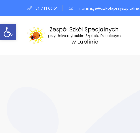
81 741 06 61
informacja@szkolaprzyszpitalna.
Open toolbar