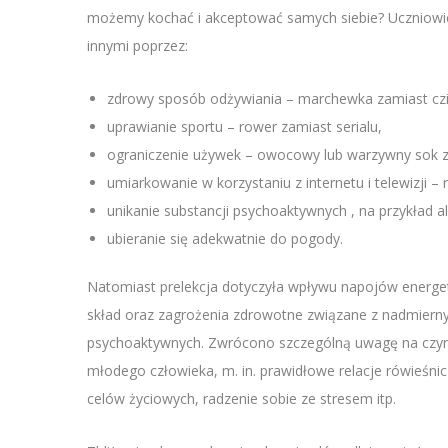
możemy kochać i akceptować samych siebie? Uczniowie
innymi poprzez:
zdrowy sposób odżywiania – marchewka zamiast cz
uprawianie sportu – rower zamiast serialu,
ograniczenie używek – owocowy lub warzywny sok 
umiarkowanie w korzystaniu z internetu i telewizji –
unikanie substancji psychoaktywnych , na przykład a
ubieranie się adekwatnie do pogody.
Natomiast prelekcja dotyczyła wpływu napojów energe
skład oraz zagrożenia zdrowotne związane z nadmiern
psychoaktywnych. Zwrócono szczególną uwagę na czynni
młodego człowieka, m. in. prawidłowe relacje rówieśnicz
celów życiowych, radzenie sobie ze stresem itp.