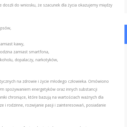
 doszli do wniosku, że szacunek dla życia okazujemy między
ipsów,
zamiast kawy,
 rodzina zamiast smartfona,
lkoholu, dopalaczy, narkotyków,
tycznych na zdrowie i życie młodego człowieka. Omówiono
ym spożywaniem energetyków oraz innych substancji
ki chroniące, które bazują na wartościach ważnych dla
e i rodzinne, rozwijanie pasji i zainteresowań, posiadanie