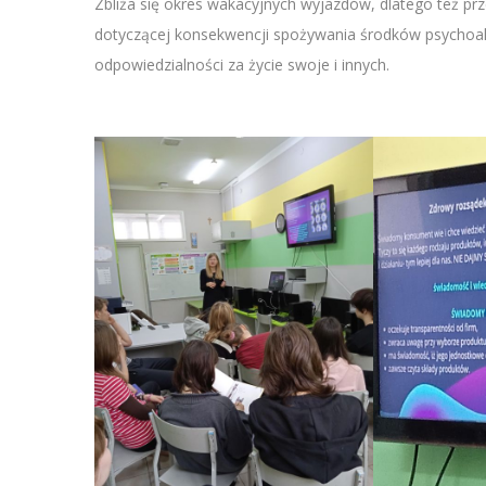
Zbliża się okres wakacyjnych wyjazdów, dlatego też p
dotyczącej konsekwencji spożywania środków psychoak
odpowiedzialności za życie swoje i innych.