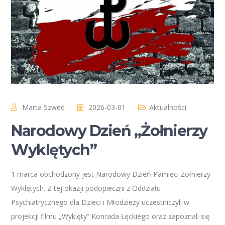
Marta Szwed
2026-03-01
Aktualności
Narodowy Dzień „Żołnierzy
Wyklętych”
1 marca obchodzony jest Narodowy Dzień Pamięci Żołnierzy
Wyklętych. Z tej okazji podopieczni z Oddziału
Psychiatrycznego dla Dzieci i Młodzieży uczestniczyli w
projekcji filmu „Wyklęty” Konrada Łęckiego oraz zapoznali się