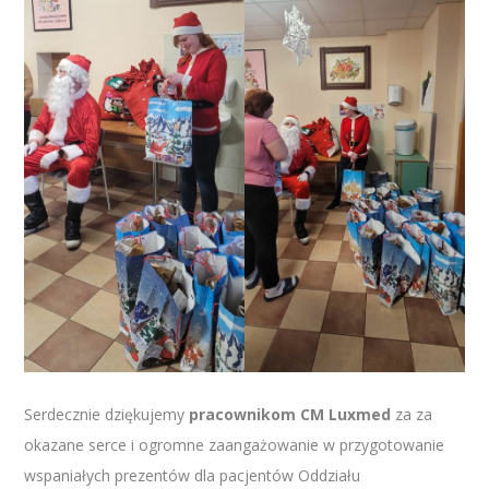
Serdecznie dziękujemy
pracownikom CM Luxmed
za za
okazane serce i ogromne zaangażowanie w przygotowanie
wspaniałych prezentów dla pacjentów Oddziału