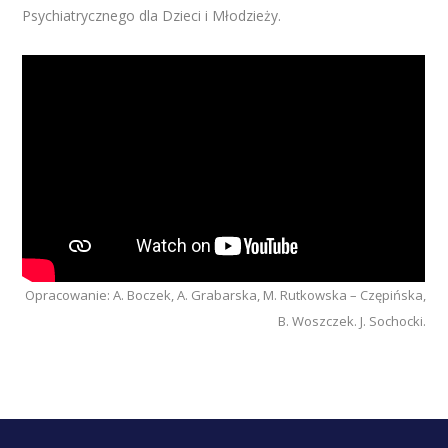
Psychiatrycznego dla Dzieci i Młodzieży.
Opracowanie: A. Boczek, A. Grabarska, M. Rutkowska – Czępińska,
B. Woszczek. J. Sochocki.