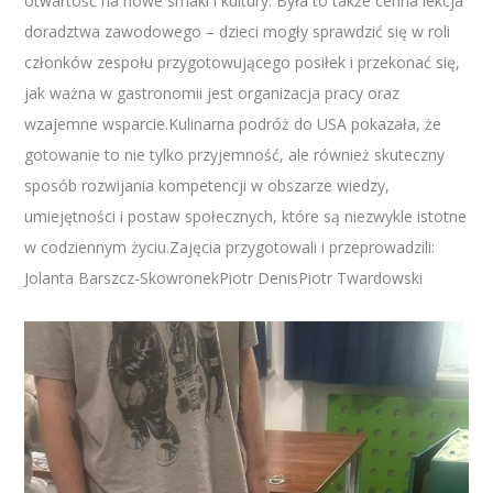
otwartość na nowe smaki i kultury. Była to także cenna lekcja
doradztwa zawodowego – dzieci mogły sprawdzić się w roli
członków zespołu przygotowującego posiłek i przekonać się,
jak ważna w gastronomii jest organizacja pracy oraz
wzajemne wsparcie.Kulinarna podróż do USA pokazała, że
gotowanie to nie tylko przyjemność, ale również skuteczny
sposób rozwijania kompetencji w obszarze wiedzy,
umiejętności i postaw społecznych, które są niezwykle istotne
w codziennym życiu.Zajęcia przygotowali i przeprowadzili:
Jolanta Barszcz-SkowronekPiotr DenisPiotr Twardowski