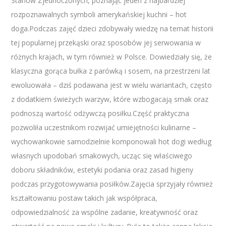
Stanów Zjednoczonych, poznając jeden z najbardziej
rozpoznawalnych symboli amerykańskiej kuchni – hot
doga.Podczas zajęć dzieci zdobywały wiedzę na temat historii
tej popularnej przekąski oraz sposobów jej serwowania w
różnych krajach, w tym również w Polsce. Dowiedziały się, że
klasyczna gorąca bułka z parówką i sosem, na przestrzeni lat
ewoluowała – dziś podawana jest w wielu wariantach, często
z dodatkiem świeżych warzyw, które wzbogacają smak oraz
podnoszą wartość odżywczą posiłku.Część praktyczna
pozwoliła uczestnikom rozwijać umiejętności kulinarne –
wychowankowie samodzielnie komponowali hot dogi według
własnych upodobań smakowych, ucząc się właściwego
doboru składników, estetyki podania oraz zasad higieny
podczas przygotowywania posiłków.Zajęcia sprzyjały również
kształtowaniu postaw takich jak współpraca,
odpowiedzialność za wspólne zadanie, kreatywność oraz