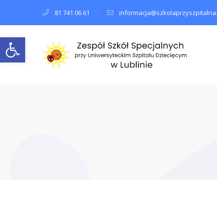
81 741 06 61
informacja@szkolaprzyszpitalna.
Open toolbar