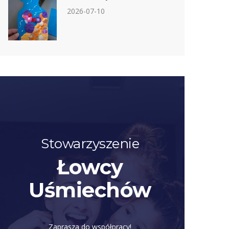
2026-07-10
Stowarzyszenie
Łowcy
Uśmiechów
Zaprasza do współpracy!