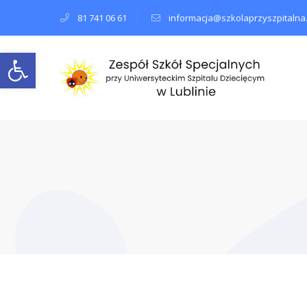
81 741 06 61
informacja@szkolaprzyszpitalna.
Open toolbar