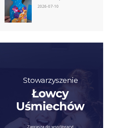
2026-07-10
Stowarzyszenie
Łowcy
Uśmiechów
Zaprasza do współpracy!