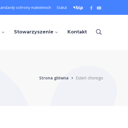
Facebook
Youtube
tandardy ochrony małoletnich
Statut
Profile
Profile
Stowarzyszenie
Kontakt
Strona główna
Dzień chorego