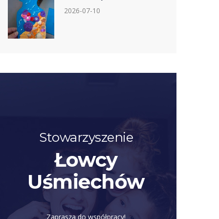
2026-07-10
Stowarzyszenie
Łowcy
Uśmiechów
Zaprasza do współpracy!