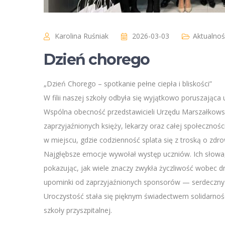
Karolina Ruśniak
2026-03-03
Aktualnoś
Dzień chorego
„Dzień Chorego – spotkanie pełne ciepła i bliskości”
W filii naszej szkoły odbyła się wyjątkowo poruszając
Wspólna obecność przedstawicieli Urzędu Marszałkowski
zaprzyjaźnionych księży, lekarzy oraz całej społecznośc
w miejscu, gdzie codzienność splata się z troską o zdro
Najgłębsze emocje wywołał występ uczniów. Ich słowa, 
pokazując, jak wiele znaczy zwykła życzliwość wobec dr
upominki od zaprzyjaźnionych sponsorów — serdeczny ge
Uroczystość stała się pięknym świadectwem solidarnośc
szkoły przyszpitalnej.