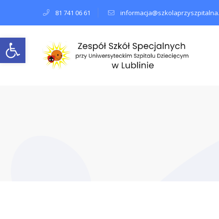
81 741 06 61
informacja@szkolaprzyszpitalna.
Open toolbar