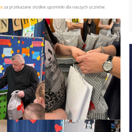
ia
za przekazane słodkie upominki dla naszych uczniów.