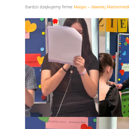
Bardzo dziękujemy firmie
Maspo – dawniej Mastermed