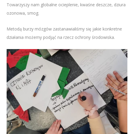
Towarzyszy nam globalne ocieplenie, kwaśne deszcze, dziura
ozonowa, smog.
Metodą burzy mózgów zastanawialiśmy się jakie konkretne
działania możemy podjąć na rzecz ochrony środowiska.