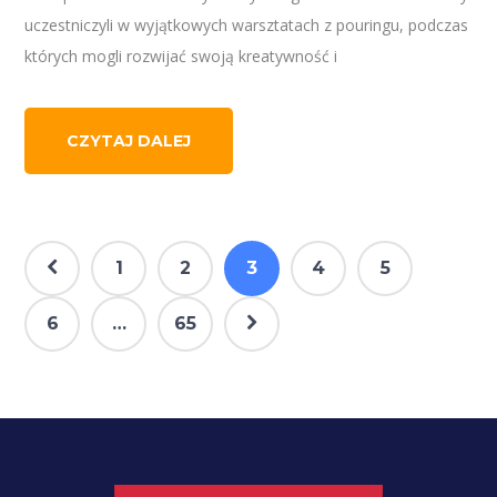
uczestniczyli w wyjątkowych warsztatach z pouringu, podczas
których mogli rozwijać swoją kreatywność i
CZYTAJ DALEJ
1
2
3
4
5
6
…
65