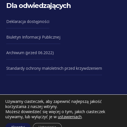
Dla odwiedzających
Deklaracja dostępności
Biuletyn Informacji Publicznej
Archiwum (przed 06.2022)
Standardy ochrony małoletnich przed krzywdzeniem
Używamy ciasteczek, aby zapewnić najlepszą jakość
korzystania z naszej witryny.
Copyright © 2023 Zespół Szkół Specjalnych przy
Możesz dowiedzieć się więcej o tym, jakich ciasteczek
używamy, lub wyłączyć je w
ustawieniach
.
Uniwersyteckim Szpitalu Dziecięcym w Lublinie ul. Prof.
Antoniego Gębali 6 20-093 Lublin